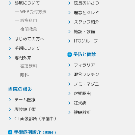
診療について
院長あいさつ
WEB受付方法
理念とクレド
診療科目
スタッフ紹介
夜間救急
施設・設備
はじめての方へ
ITOグループ
手術について
予防と健診
専門外来
フィラリア
循環器科
混合ワクチン
眼科
ノミ・マダニ
当院の強み
定期駆虫
チーム医療
狂犬病
腹腔鏡手術
健康診断
CT画像診断（準備中）
手術症例紹介
（準備中）