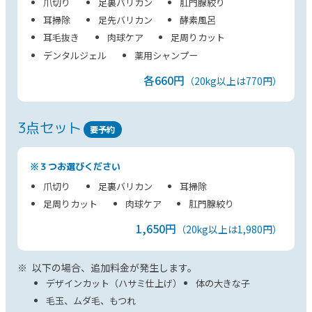
爪切り
足裏バリカン
肛門腺絞り
耳掃除
足先バリカン
酵素風呂
耳毛抜き
肉球ケア
足周りカット
デンタルジェル
薬用シャンプー
各660円
（20kg以上は770円）
3点セット
要予約
※３つお選びください
爪切り
足裏バリカン
耳掃除
足周りカット
肉球ケア
肛門腺絞り
1,650円
（20kg以上は1,980円）
以下の場合、追加料金が発生します。
デザインカット（ハサミ仕上げ）
体の大きな子
毛玉、ムダ毛、もつれ