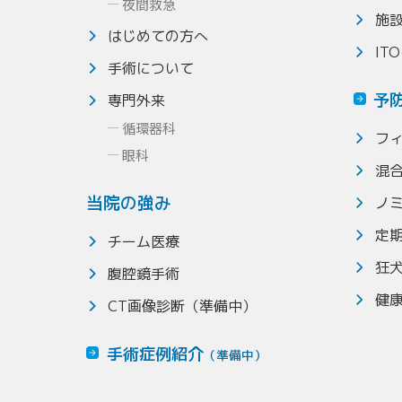
夜間救急
施
はじめての方へ
IT
手術について
予
専門外来
循環器科
フ
眼科
混
当院の強み
ノ
定
チーム医療
狂
腹腔鏡手術
健
CT画像診断（準備中）
手術症例紹介
（準備中）