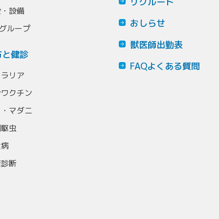
リクルート
設・設備
おしらせ
Oグループ
獣医師出勤表
防と健診
FAQよくある質問
ィラリア
合ワクチン
ミ・マダニ
期駆虫
犬病
康診断